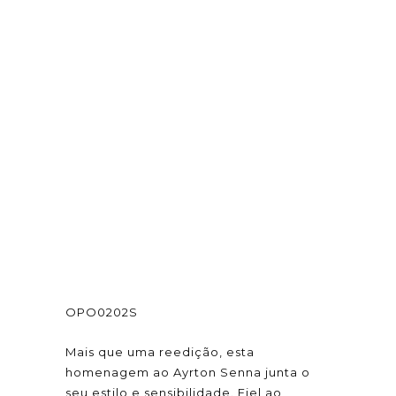
OPO0202S
Mais que uma reedição, esta
homenagem ao Ayrton Senna junta o
seu estilo e sensibilidade. Fiel ao