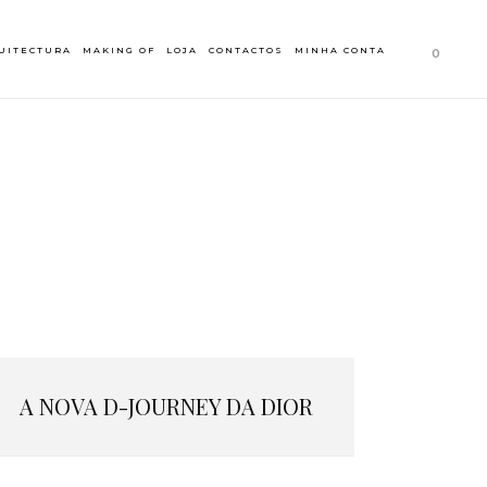
UITECTURA
MAKING OF
LOJA
CONTACTOS
MINHA CONTA
0
A NOVA D-JOURNEY DA DIOR