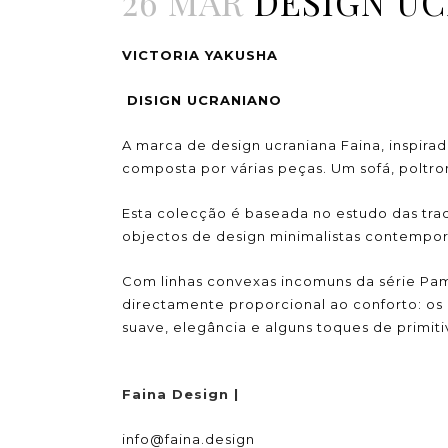
26 MAR
DESIGN UC
VICTORIA YAKUSHA
DISIGN UCRANIANO
A marca de design ucraniana Faina, inspirada
composta por várias peças. Um sofá, poltr
Esta colecção é baseada no estudo das tra
objectos de design minimalistas contempo
Com linhas convexas incomuns da série Pa
directamente proporcional ao conforto: os
suave, elegância e alguns toques de primit
Faina Design |
info@faina.design