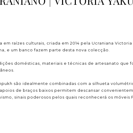
RANIANO | VICTORIA YAK
 em raízes culturais, criada em 2014 pela Ucraniana Victoria
ona, e um banco fazem parte desta nova colecção.
dições domésticas, materiais e técnicas de artesanato qu
râneos.
mpukh são idealmente combinadas com a silhueta volumétric
 apoios de braços baixos permitem descansar convenientem
ivismo, sinais poderosos pelos quais reconhecerá os móveis