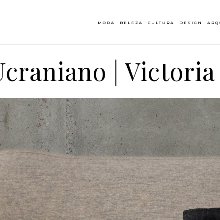
MODA
BELEZA
CULTURA
DESIGN
ARQ
craniano | Victori