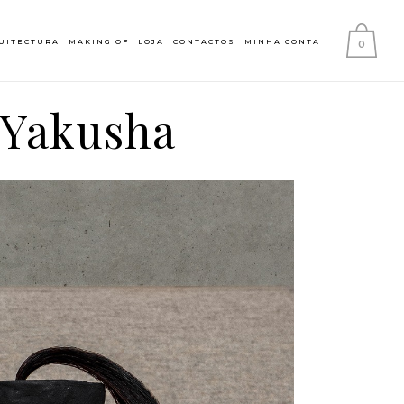
UITECTURA
MAKING OF
LOJA
CONTACTOS
MINHA CONTA
0
a Yakusha