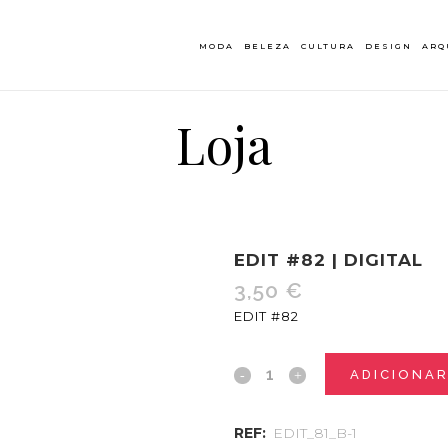
MODA
BELEZA
CULTURA
DESIGN
ARQ
Loja
EDIT #82 | DIGITAL
3,50
€
EDIT #82
ADICIONA
REF:
EDIT_81_B-1